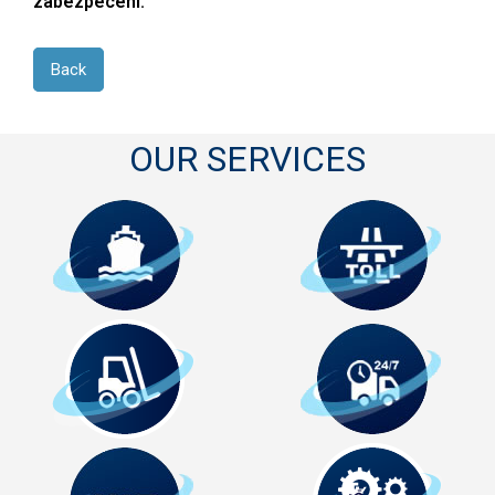
zabezpecení.
Back
OUR SERVICES