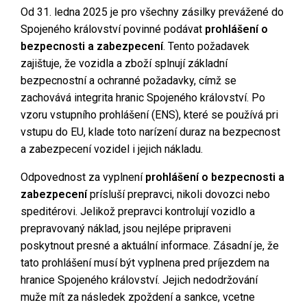
Od 31. ledna 2025 je pro všechny zásilky prevážené do
Spojeného království povinné podávat
prohlášení o
bezpecnosti a zabezpecení
. Tento požadavek
zajištuje, že vozidla a zboží splnují základní
bezpecnostní a ochranné požadavky, címž se
zachovává integrita hranic Spojeného království. Po
vzoru vstupního prohlášení (ENS), které se používá pri
vstupu do EU, klade toto narízení duraz na bezpecnost
a zabezpecení vozidel i jejich nákladu.
Odpovednost za vyplnení
prohlášení o bezpecnosti a
zabezpecení
prísluší prepravci, nikoli dovozci nebo
speditérovi. Jelikož prepravci kontrolují vozidlo a
prepravovaný náklad, jsou nejlépe pripraveni
poskytnout presné a aktuální informace. Zásadní je, že
tato prohlášení musí být vyplnena pred príjezdem na
hranice Spojeného království. Jejich nedodržování
muže mít za následek zpoždení a sankce, vcetne